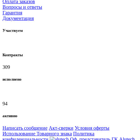
Оплата заказов
Вопросы и ответы
Гарантия
Документация
Участвуем
Контракты
309
исполнено
94
активно
Написать сообщение
Акт-сверки
Условия оферты
Использование Товарного знака
Политика
конфиденциальности
Оф. представитель ГК Alutech