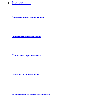
Рольставни
Алюминиевые рольставни
Решетчатые рольставни
Прозрачные рольставни
Стальные рольставни
Рольставни с электроприводом