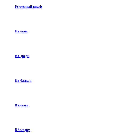
Роллетный шкаф
На окна
На двери
На балкон
В туалет
В беседку