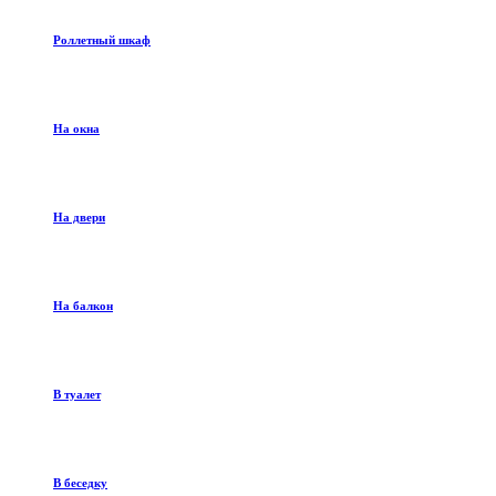
Роллетный шкаф
На окна
На двери
На балкон
В туалет
В беседку