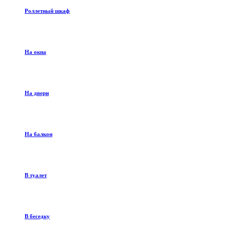
Роллетный шкаф
На окна
На двери
На балкон
В туалет
В беседку