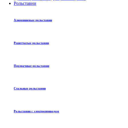
Рольставни
Алюминиевые рольставни
Решетчатые рольставни
Прозрачные рольставни
Стальные рольставни
Рольставни с электроприводом