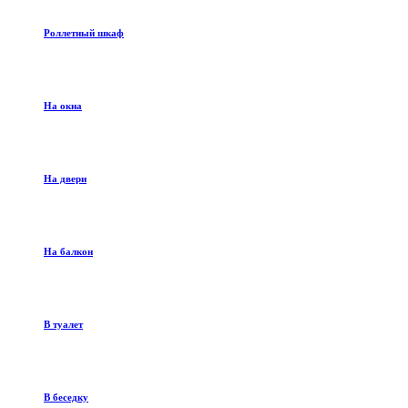
Роллетный шкаф
На окна
На двери
На балкон
В туалет
В беседку