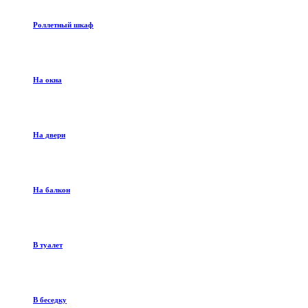
Роллетный шкаф
На окна
На двери
На балкон
В туалет
В беседку